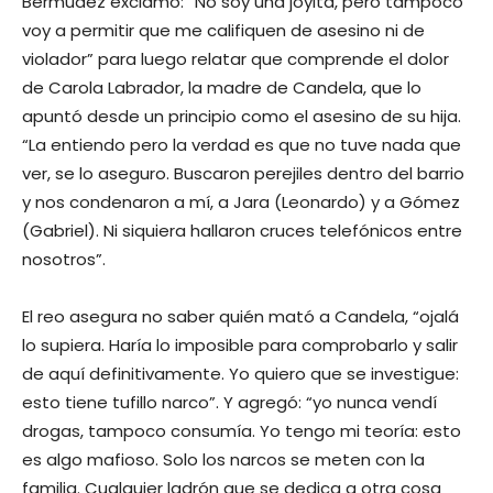
Bermúdez exclamó: “No soy una joyita, pero tampoco
voy a permitir que me califiquen de asesino ni de
violador” para luego relatar que comprende el dolor
de Carola Labrador, la madre de Candela, que lo
apuntó desde un principio como el asesino de su hija.
“La entiendo pero la verdad es que no tuve nada que
ver, se lo aseguro. Buscaron perejiles dentro del barrio
y nos condenaron a mí, a Jara (Leonardo) y a Gómez
(Gabriel). Ni siquiera hallaron cruces telefónicos entre
nosotros”.
El reo asegura no saber quién mató a Candela, “ojalá
lo supiera. Haría lo imposible para comprobarlo y salir
de aquí definitivamente. Yo quiero que se investigue:
esto tiene tufillo narco”. Y agregó: “yo nunca vendí
drogas, tampoco consumía. Yo tengo mi teoría: esto
es algo mafioso. Solo los narcos se meten con la
familia. Cualquier ladrón que se dedica a otra cosa