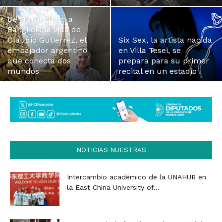
De Hurlingham a
Bangkok: la vida de
Claudio Gutiérrez, el
Six Sex, la artista nacida
embajador argentino
en Villa Tesei, se
que conecta dos
prepara para su primer
mundos
recital en un estadio
NOTICIAS NUESTRAS
Intercambio académico de la UNAHUR en
la East China University of...