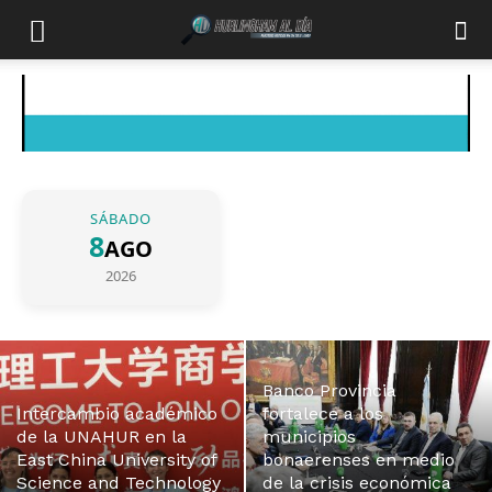
SÁBADO
8
AGO
2026
Banco Provincia
Intercambio académico
fortalece a los
de la UNAHUR en la
municipios
East China University of
bonaerenses en medio
Science and Technology
de la crisis económica