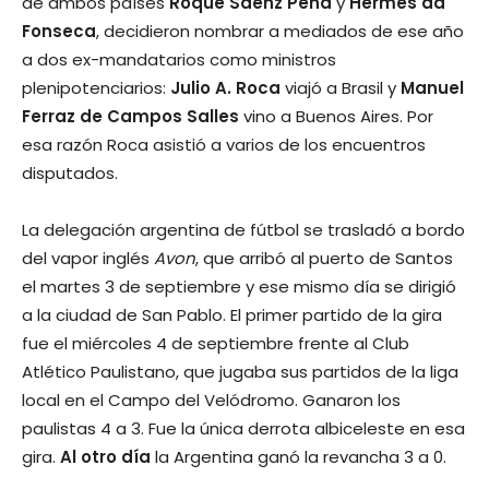
de ambos países
Roque Saénz Peña
y
Hermes da
Fonseca
, decidieron nombrar a mediados de ese año
a dos ex-mandatarios como ministros
plenipotenciarios:
Julio A. Roca
viajó a Brasil y
Manuel
Ferraz de Campos Salles
vino a Buenos Aires. Por
esa razón Roca asistió a varios de los encuentros
disputados.
La delegación argentina de fútbol se trasladó a bordo
del vapor inglés
Avon
, que arribó al puerto de Santos
el martes 3 de septiembre y ese mismo día se dirigió
a la ciudad de San Pablo. El primer partido de la gira
fue el miércoles 4 de septiembre frente al Club
Atlético Paulistano, que jugaba sus partidos de la liga
local en el Campo del Velódromo. Ganaron los
paulistas 4 a 3. Fue la única derrota albiceleste en esa
gira.
Al otro día
la Argentina ganó la revancha 3 a 0.