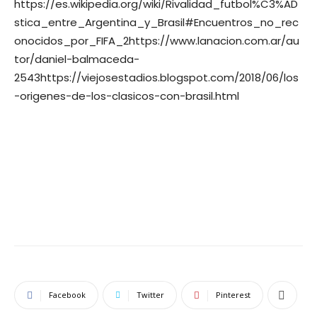
https://es.wikipedia.org/wiki/Rivalidad_futbol%C3%AD
stica_entre_Argentina_y_Brasil#Encuentros_no_rec
onocidos_por_FIFA_2https://www.lanacion.com.ar/au
tor/daniel-balmaceda-
2543https://viejosestadios.blogspot.com/2018/06/los
-origenes-de-los-clasicos-con-brasil.html
Facebook
Twitter
Pinterest