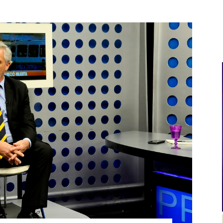
Al
Día