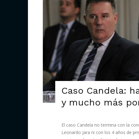
Caso Candela: h
y mucho más por
El caso Candela no termina con la co
Leonardo Jara ni con los 4 años de pr