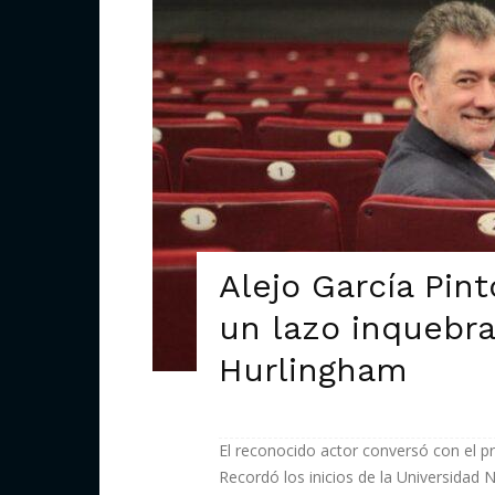
Alejo García Pint
un lazo inquebr
Hurlingham
El reconocido actor conversó con el
Recordó los inicios de la Universidad N