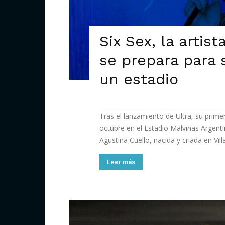
Six Sex, la artist
se prepara para 
un estadio
Tras el lanzamiento de Ultra, su prime
octubre en el Estadio Malvinas Argenti
Agustina Cuello, nacida y criada en Vil
Leer más