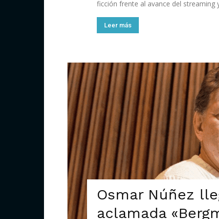
ficción frente al avance del streaming y 
Leer más
Osmar Núñez lleg
aclamada «Bergm