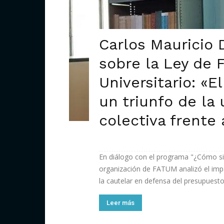
Carlos Mauricio 
sobre la Ley de 
Universitario: «El
un triunfo de la 
colectiva frente 
En diálogo con el programa "¿Cómo si
organización de FATUM analizó el impa
la cautelar en defensa del presupuesto 
Leer más