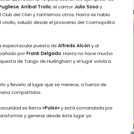
Pugliese
,
Aníbal Troilo
, el cantor
Julio Sosa
y
 Club del Clan y tantísimos otros. Hasta se habla
zal criollo, saludó desde el proscenio del Cosmopolita
na espectacular puesta de
Alfredo Alcón
y al
pañado por
Frank Delgado
. Hasta no hace mucho
uesta de Tango de Hurlingham y el lugar volvía a
lo y llevarlo al lugar que se merece, a fuerza de
semana compartidos.
 oscuridad se llama
«Pulso»
y está comandada por
ransformar y generar desde éste lugar ya