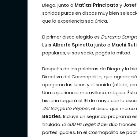
Diego, junto a
Matías Principato
y
Josef
sonidos puros en discos muy bien selecci
que la experiencia sea única.
El primer disco elegido es
Durazno Sangr
Luis Alberto Spinetta
junto a
Machi Ruf
populares, si sos socio, pagás la mitad.
Después de las palabras de Diego y la bi
Directiva del Cosmopolita, que agradeció 
apagaron las luces y el sonido (nítido, p
Una experiencia maravillosa, mágica. Ésta
historia seguirá el 16 de mayo con la esc
del Sargento Pepper
, el disco que marcó
Beatles
. Incluye un segundo programa es
titulado
10 000 Hz Legend
del dúo francé
partes iguales. En el Cosmopolita se po