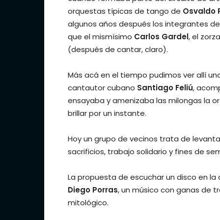
orquestas típicas de tango de
Osvaldo 
algunos años después los integrantes del
que el mismísimo
Carlos Gardel
, el zor
(después de cantar, claro).
Más acá en el tiempo pudimos ver allí u
cantautor cubano
Santiago Feliú
, acom
ensayaba y amenizaba las milongas la orq
brillar por un instante.
Hoy un grupo de vecinos trata de levantar
sacrificios, trabajo solidario y fines de 
La propuesta de escuchar un disco en la
Diego Porras
, un músico con ganas de t
mitológico.