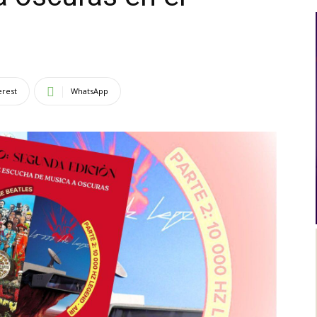
Al
erest
WhatsApp
Día