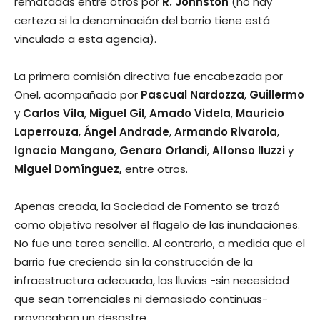
rematadas entre otros por
R. Johnston
(no hay
certeza si la denominación del barrio tiene está
vinculado a esta agencia).
La primera comisión directiva fue encabezada por
Onel, acompañado por
Pascual Nardozza
,
Guillermo
y
Carlos Vila
,
Miguel Gil
,
Amado Videla
,
Mauricio
Laperrouza
,
Ángel Andrade
,
Armando Rivarola
,
Ignacio Mangano
,
Genaro Orlandi
,
Alfonso Iluzzi
y
Miguel Domínguez,
entre otros.
Apenas creada, la Sociedad de Fomento se trazó
como objetivo resolver el flagelo de las inundaciones.
No fue una tarea sencilla. Al contrario, a medida que el
barrio fue creciendo sin la construcción de la
infraestructura adecuada, las lluvias -sin necesidad
que sean torrenciales ni demasiado continuas-
provocaban un desastre.