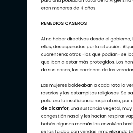
para una población total de la Argentina
eran menores de 4 años.
REMEDIOS CASEROS
Al no haber directivas desde el gobierno
ellos, desesperados por la situación. Al
cuarentena; otros -los que podían- se ib
que iban a estar más protegidos. Los hom
de sus casas, los cordones de las veredas
Las mujeres baldeaban a cada rato la vere
rosarios y las estampitas religiosas. Se
polio era la insuficiencia respiratoria, po
de alcanfor
, una sustancia vegetal, muy u
congestión nasal y les hacían respirar v
bebés algunas mamás los envolvían hast
se los fajaba con vendas inmovilizando 