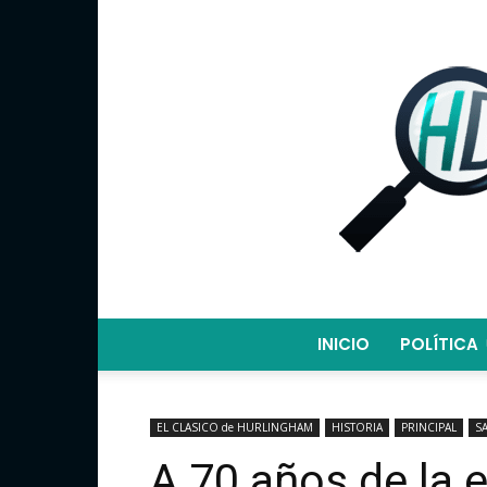
INICIO
POLÍTICA
EL CLASICO de HURLINGHAM
HISTORIA
PRINCIPAL
S
A 70 años de la 