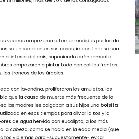
 de 18 millones, más del 70% de los contagiados
, los vecinos empezaron a tomar medidas por las de
gunos se encerraban en sus casas, imponiéndose una
an al interior del país, suponiendo erróneamente
bres empezaron a pintar todo con cal: los frentes
, los troncos de los árboles.
da con lavandina, proliferaron los amuletos, los
 sabía que la causa de muerte más frecuente de la
r eso las madres les colgaban a sus hijos una
bolsita
tilizada en esos tiempos para aliviar la tos y la
apores de agua hervida con eucalipto; a los más
a la cabeza, como se hacía en la edad media (que
brazos y piernas para -supuestamente- evitar