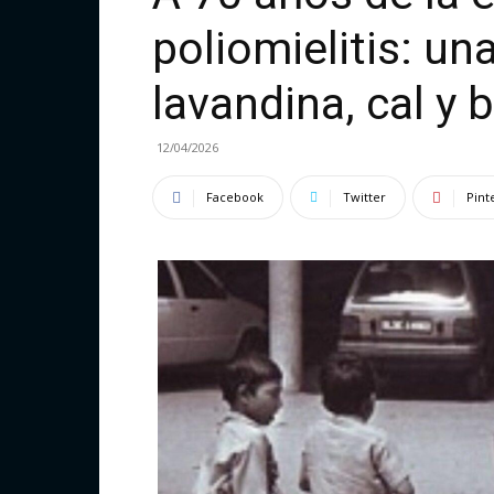
poliomielitis: un
lavandina, cal y 
12/04/2026
Facebook
Twitter
Pint