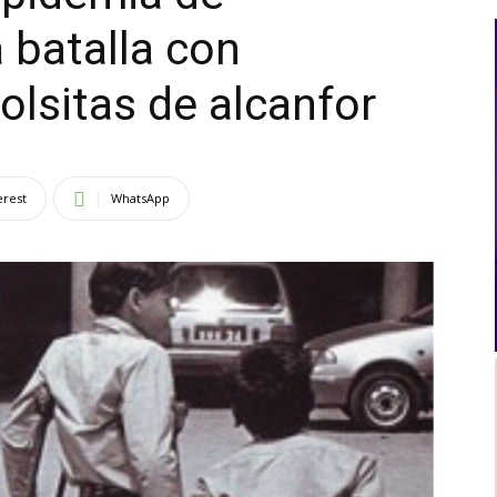
a batalla con
Al
bolsitas de alcanfor
Día
erest
WhatsApp