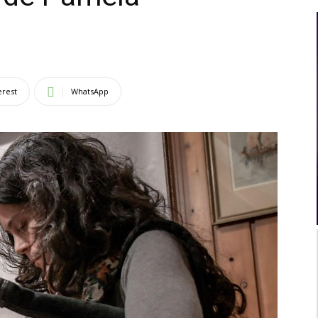
Al
erest
WhatsApp
Día