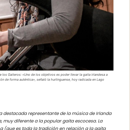
 los Gaiteros: «Uno de los objetivos es poder llevar la gaita irlandesa a
ción de forma auténtica», señaló la hurlinguense, hoy radicada en Lago
a destacada representante de la música de Irlanda
a, muy diferente a la popular gaita escocesa. La
 (que es toda la tradición en relación a la gaita