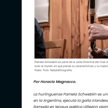
Pamela Schweblin es parte de la Junta Directiva del Club de
todo el mundo sin que pierda su características y su tradi
Puelo. Foto: Natybafotografía.
Por Horacio Magnacco.
La hurlinguense Pamela Schweblin es un
en la Argentina, ejecuta la gaita irlandes
llamada en lengua gaélica Uilleann piping