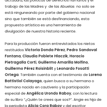
dictadura, las políticas de derechos humanos y el
trabajo de las Madres y de las Abuelas no solo se
está ninguneando por parte del gobierno nacional
sino que también se está desfinanciando, esta
propuesta artística es una herramienta de
divulgación de nuestra historia reciente.
Para la producción fueron entrevistados los nietos
restituidos
Victoria Donda Pérez
,
Pedro Sandoval
Fontana
,
Claudia Poblete Hlaczik
,
Horacio
Pietragalla Corti
,
Guillermo Amarilla Molfino
,
Guillermo Pérez Roisinblit
y
Leonardo Fosatti
Ortega
. También cuenta con el testimonio de
Lorena
Battistiol Colayago
, quien busca a su hermana o
hermano nacido en cautiverio y la participación
especial de
Angélica Urondo Raboy
, con la lectura
de su libro “¿Quién te crees que sos?”. Angie es hija de
la periodista
Alicia Cora Raboy
y del escritor