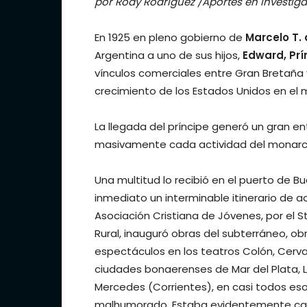
por Rody Rodríguez /Aportes en investigac
En 1925 en pleno gobierno de
Marcelo T. 
Argentina a uno de sus hijos,
Edward, Prí
vínculos comerciales entre Gran Bretaña y
crecimiento de los Estados Unidos en el 
La llegada del príncipe generó un gran 
masivamente cada actividad del monarca
Una multitud lo recibió en el puerto de Bu
inmediato un interminable itinerario de a
Asociación Cristiana de Jóvenes, por el St
Rural, inauguró obras del subterráneo, obr
espectáculos en los teatros Colón, Cervant
ciudades bonaerenses de Mar del Plata, La
Mercedes (Corrientes), en casi todos esos 
malhumorado. Estaba evidentemente cansa