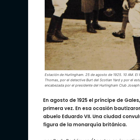
Estación de Hurlingham. 25 de agosto de 1925. 10 AM. El 
Thomas, por el detective Burt del Scotlan Yard y por el es
encabezada por el presidente del Hurlingham Club Joseph
En agosto de 1925 el príncipe de Gales,
primera vez. En esa ocasión bautizaro
abuelo Eduardo VII. Una ciudad convu
figura de la monarquía británica.