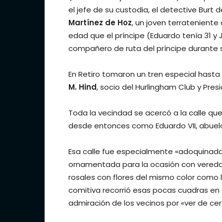
el jefe de su custodia, el detective Burt d
Martínez de Hoz
, un joven terrateniente
edad que el príncipe (Eduardo tenía 31 y 
compañero de ruta del príncipe durante s
En Retiro tomaron un tren especial hasta
M. Hind
, socio del Hurlingham Club y Pres
Toda la vecindad se acercó a la calle que 
desde entonces como Eduardo VII, abuelo d
Esa calle fue especialmente «adoquinada
ornamentada para la ocasión con vereda
rosales con flores del mismo color como l
comitiva recorrió esas pocas cuadras en 
admiración de los vecinos por «ver de cer