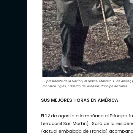
El presidente de la Nación, el radical Marcelo T. de Alvear,
monarca inglés, Eduardo de Windsor, Príncipe de Gales.
SUS MEJORES HORAS EN AMÉRICA
El 22 de agosto a la mañana el Príncipe fue
ferrocarril San Martín). Salió de la reside
(actual embajada de Francia) acompañad