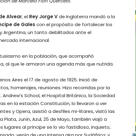
ión de Marcelo Fiori Quercetti.
de Alvear
, el
Rey Jorge V
de Inglaterra mandó a la
ncipe de Gales
con el propósito de fortalecer los
 Argentina, un tanto debilitados ante el
mercado internacional.
entusiasmo en la población, que acompañó
, al que le armaron una agenda más que nutrida.
enos Aires el 17 de agosto de 1925. Inició de
ctos, homenajes, reuniones. Hizo recorridas por la
. Andrew’s School, el Hospital Británico, la Sociedad
as en la estación Constitución, lo llevaron a ver
es y Opera, asistió a desfiles mi-litares, visitó las
 Plata, Junín, Azul, 25 de Mayo, también viajó a
lugares al príncipe se lo vio fastidioso, inquieto,
do, venía de una intensa gira por Sudáfrica, y