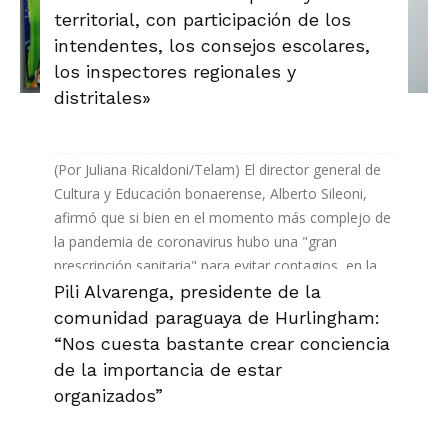
territorial, con participación de los
intendentes, los consejos escolares,
los inspectores regionales y
distritales»
(Por Juliana Ricaldoni/Telam) El director general de
Cultura y Educación bonaerense, Alberto Sileoni,
afirmó que si bien en el momento más complejo de
la pandemia de coronavirus hubo una "gran
prescripción sanitaria" para evitar contagios, en la
actualidad se...
Pili Alvarenga, presidente de la
comunidad paraguaya de Hurlingham:
Leer más
“Nos cuesta bastante crear conciencia
de la importancia de estar
organizados”